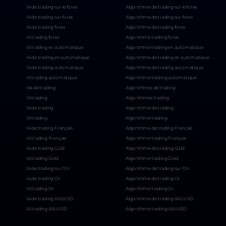
IA de trading sur le forex
Algorithme de trading sur le forex
IA de trading sur forex
Algorithme de trading sur forex
IA de trading forex
Algorithme de trading forex
IA trading forex
Algorithme trading forex
IA trading en automatique
Algorithme trading en automatique
IA de trading en automatique
Algorithme de trading en automatique
IA de trading automatique
Algorithme de trading automatique
IA trading automatique
Algorithme trading automatique
IAs de trading
Algorithmes de trading
IA trading
Algorithmes trading
IA de trading
Algorithme de trading
IA trading
Algorithme trading
IA de trading Français
Algorithme de trading Français
IA trading Français
Algorithme trading Français
IA de trading Gold
Algorithme de trading Gold
IA trading Gold
Algorithme trading Gold
IA de trading sur l’Or
Algorithme de trading sur l’Or
IA de trading Or
Algorithme de trading Or
IA trading Or
Algorithme trading Or
IA de trading XAUUSD
Algorithme de trading XAUUSD
IA trading XAUUSD
Algorithme trading XAUUSD