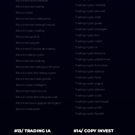
Bitcoin bot automatique
Trading crypto rentable
Bitcoin bot de trading
Trading crypto sécurisé
Bitcoin robot
Trading crypto 2026
Bitcoin bot pour débutants
Trading crypto guide
Bitcoin bot de trading Français
Trading crypto stratégies
Bitcoin crypto trading
Trading crypto bot
Bitcoin bot gratuit
Trading crypto robot
Bitcoin bot payant
Trading crypto IA
Bitcoin bot Français de trading
Trading crypto Binance
Bitcoin trading crypto
Trading crypto plateformes
Bitcoin bot de scalping
Trading crypto formation
Bitcoin bot de trading sur Binance
Trading crypto signaux
Bitcoin robot de trading crypto
Trading crypto facile
Bitcoin bot de trading 2026
Trading crypto argent
Bitcoin robot intelligent
Trading crypto débuter
Bitcoin bot open source
Trading crypto outils
Bitcoin robot de trading sécurisé
Trading crypto techniques
Bitcoin bot pour gagner de l’argent
Trading crypto profit
Bitcoin trading bot
Trading crypto fiscalité
#13/ TRADING IA
#14/ COPY INVEST