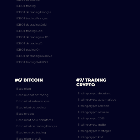
IDBOT trading
IDBOT de trading Français
IDBOT trading Français
IDBOT de trading Gold
IDBOT trading Gold
IDBOT de trading sur l’Or
IDBOT de trading Or
IDBOT trading Or
IDBOT de trading XAUUSD
IDBOT trading XAUUSD
#6/ BITCOIN
#7/ TRADING
CRYPTO
Bitcoin bot
Trading crypto débutant
Bitcoin robot de trading
Trading crypto automatique
Bitcoin bot automatique
Trading crypto rentable
Bitcoin bot de trading
Trading crypto sécurisé
Bitcoin robot
Trading crypto 2026
Bitcoin bot pour débutants
Trading crypto guide
Bitcoin bot de trading Français
Trading crypto stratégies
Bitcoin crypto trading
Trading crypto bot
Bitcoin bot gratuit