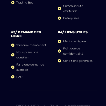
Trading Bot
Communauté
d'entraide
Entreprises
#3/ DEMANDE EN
#4/ LIENS UTILES
LIGNE
Mentions légales
S'inscrire maintenant
Politique de
Nous poser une
confidentialité
question
Conditions générales
Faire une demande
avancée
FAQ
DISCLAIMER : Tout investissement