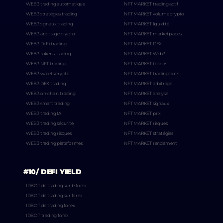
WEB3 trading automatique
NFT MARKET trading actif
WEB3 stratégies trading
NFT MARKET volume crypto
WEB3 signaux trading
NFT MARKET liquidité
WEB3 arbitrage crypto
NFT MARKET marketplaces
WEB3 DeFi trading
NFT MARKET DEX
WEB3 tokens trading
NFT MARKET Web3
WEB3 NFT trading
NFT MARKET tokens
WEB3 wallets crypto
NFT MARKET trading bots
WEB3 DEX trading
NFT MARKET arbitrage
WEB3 on-chain trading
NFT MARKET analyse
WEB3 smart trading
NFT MARKET signaux
WEB3 trading IA
NFT MARKET prix
WEB3 trading sécurité
NFT MARKET risques
WEB3 trading risques
NFT MARKET stratégies
WEB3 trading plateformes
NFT MARKET rendement
#10/ DEFI YIELD
IDBOT de trading sur le forex
IDBOT de trading sur forex
IDBOT de trading forex
IDBOT trading forex