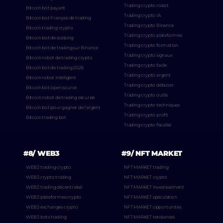
Trading crypto robot
Bitcoin bot payant
Trading crypto IA
Bitcoin bot Français de trading
Trading crypto Binance
Bitcoin trading crypto
Trading crypto plateformes
Bitcoin bot de scalping
Trading crypto formation
Bitcoin bot de trading sur Binance
Trading crypto signaux
Bitcoin robot de trading crypto
Trading crypto facile
Bitcoin bot de trading 2026
Trading crypto argent
Bitcoin robot intelligent
Trading crypto débuter
Bitcoin bot open source
Trading crypto outils
Bitcoin robot de trading sécurisé
Trading crypto techniques
Bitcoin bot pour gagner de l’argent
Trading crypto profit
Bitcoin trading bot
Trading crypto fiscalité
#8/ WEB3
#9/ NFT MARKET
WEB3 trading crypto
NFT MARKET trading
WEB3 crypto trading
NFT MARKET crypto
WEB3 trading décentralisé
NFT MARKET investissement
WEB3 plateformes crypto
NFT MARKET spéculation
WEB3 exchanges crypto
NFT MARKET opportunités
WEB3 bots trading
NFT MARKET tendances